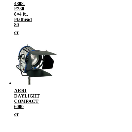
4808-
F230
8×4 ft.,
Flathead
80
от
ARRI
DAYLIGHT
COMPACT
6000
от