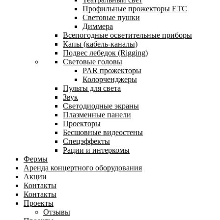
Профильные прожекторы ETC
Световые пушки
Диммера
Всепогодные осветительные приборы
Капы (кабель-каналы)
Подвес лебедок (Rigging)
Световые головы
PAR прожекторы
Колорченджеры
Пульты для света
Звук
Светодиодные экраны
Плазменные панели
Проекторы
Бесшовные видеостены
Спецэффекты
Рации и интеркомы
Фермы
Аренда концертного оборудования
Акции
Контакты
Контакты
Проекты
Отзывы