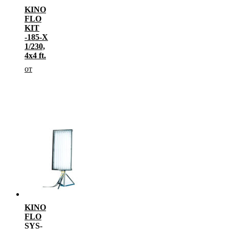
KINO
FLO
KIT
-185-X
1/230,
4х4 ft.
от
KINO
FLO
SYS-