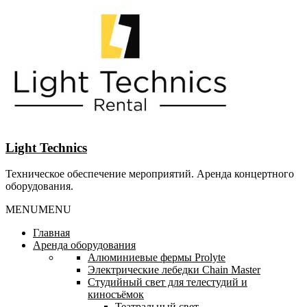
Перейти
к
содержанию
Light Technics
Техническое обеспечение мероприятий. Аренда концертного
оборудования.
MENU
MENU
Главная
Аренда оборудования
Алюминиевые фермы Prolyte
Электрические лебедки Chain Master
Студийный свет для телестудий и
киносъёмок
Театральный свет