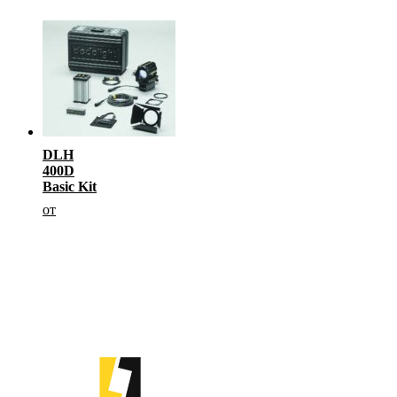
DLH
400D
Basic Kit
от