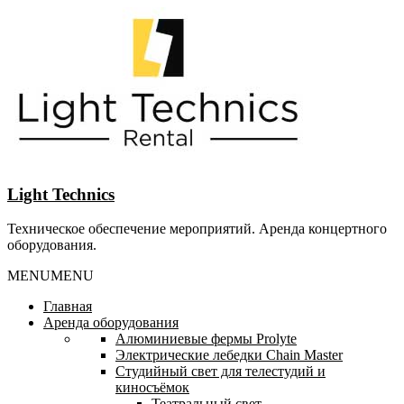
Перейти
к
содержанию
Light Technics
Техническое обеспечение мероприятий. Аренда концертного
оборудования.
MENU
MENU
Главная
Аренда оборудования
Алюминиевые фермы Prolyte
Электрические лебедки Chain Master
Студийный свет для телестудий и
киносъёмок
Театральный свет