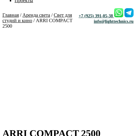
Проекты
Главная
/
Аренда света
/
Свет для
+7 (925) 391-05-38
студий и кино
/ ARRI COMPACT
info@lighttechnics.ru
2500
ARRI COMPACT 2500