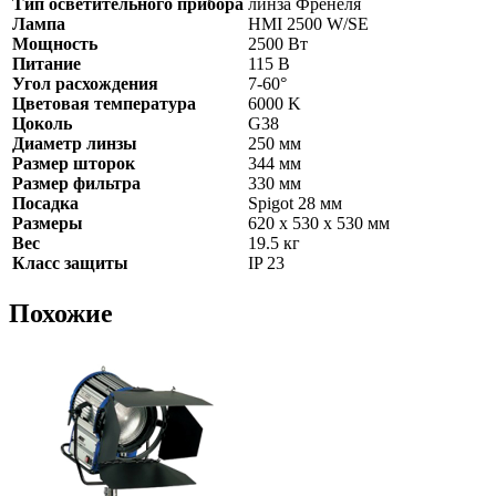
Тип осветительного прибора
линза Френеля
Лампа
HMI 2500 W/SE
Мощность
2500 Вт
Питание
115 В
Угол расхождения
7-60°
Цветовая температура
6000 K
Цоколь
G38
Диаметр линзы
250 мм
Размер шторок
344 мм
Размер фильтра
330 мм
Посадка
Spigot 28 мм
Размеры
620 х 530 х 530 мм
Вес
19.5 кг
Класс защиты
IP 23
Похожие