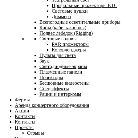
Профильные прожекторы ETC
Световые пушки
Диммера
Всепогодные осветительные приборы
Капы (кабель-каналы)
Подвес лебедок (Rigging)
Световые головы
PAR прожекторы
Колорченджеры
Пульты для света
Звук
Светодиодные экраны
Плазменные панели
Проекторы
Бесшовные видеостены
Спецэффекты
Рации и интеркомы
Фермы
Аренда концертного оборудования
Акции
Контакты
Контакты
Проекты
Отзывы