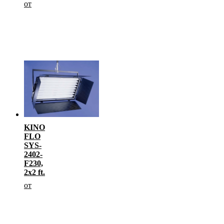
от
KINO
FLO
SYS-
2402-
F230,
2х2 ft.
от