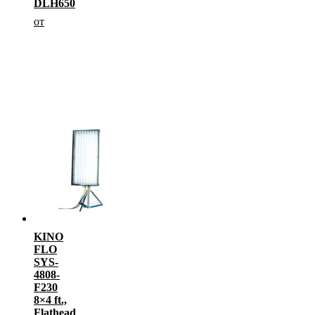
DLH650
от
KINO
FLO
SYS-
4808-
F230
8×4 ft.,
Flathead