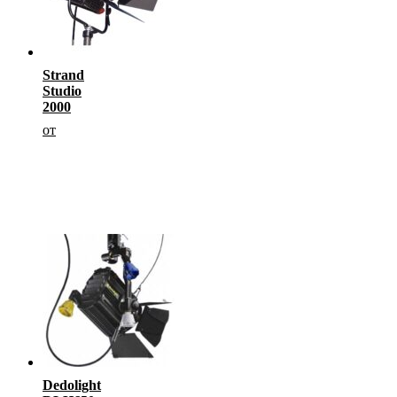
Strand
Studio
2000
от
Dedolight