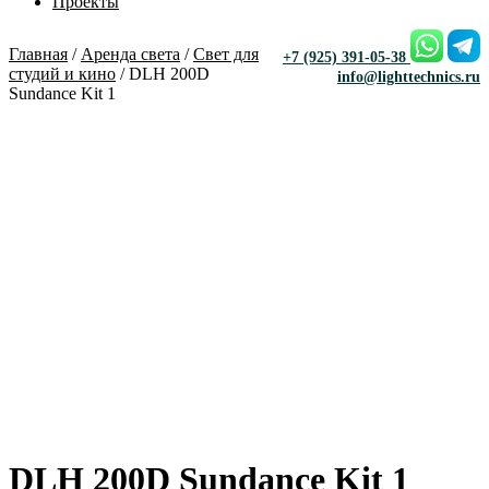
Проекты
Главная
/
Аренда света
/
Свет для
+7 (925) 391-05-38
студий и кино
/ DLH 200D
info@lighttechnics.ru
Sundance Kit 1
DLH 200D Sundance Kit 1