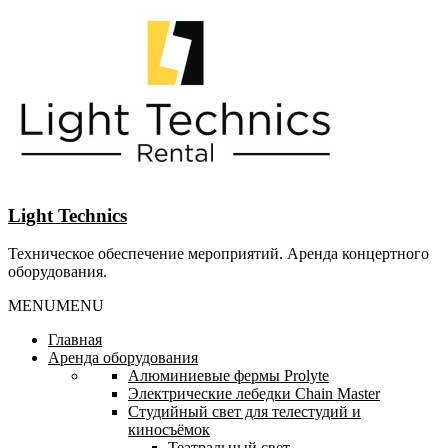
Перейти
к
содержанию
Light Technics
Техническое обеспечение мероприятий. Аренда концертного
оборудования.
MENU
MENU
Главная
Аренда оборудования
Алюминиевые фермы Prolyte
Электрические лебедки Chain Master
Студийный свет для телестудий и
киносъёмок
Театральный свет