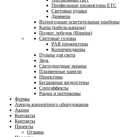
Профильные прожекторы ETC
Световые пушки
Диммера
Всепогодные осветительные приборы
Капы (кабель-каналы)
Подвес лебедок (Rigging)
Световые головы
PAR прожекторы
Колорченджеры
Пульты для света
Звук
Светодиодные экраны
Плазменные панели
Проекторы
Бесшовные видеостены
Спецэффекты
Рации и интеркомы
Фермы
Аренда концертного оборудования
Акции
Контакты
Контакты
Проекты
Отзывы