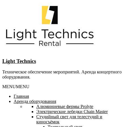
Перейти
к
содержанию
Light Technics
Техническое обеспечение мероприятий. Аренда концертного
оборудования.
MENU
MENU
Главная
Аренда оборудования
Алюминиевые фермы Prolyte
Электрические лебедки Chain Master
Студийный свет для телестудий и
киносъёмок
Театральный свет