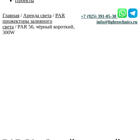
Проекты
Главная
/
Аренда света
/
PAR
+7 (925) 391-05-38
прожекторы заливного
info@lighttechnics.ru
света
/ PAR 56, чёрный короткий,
300W