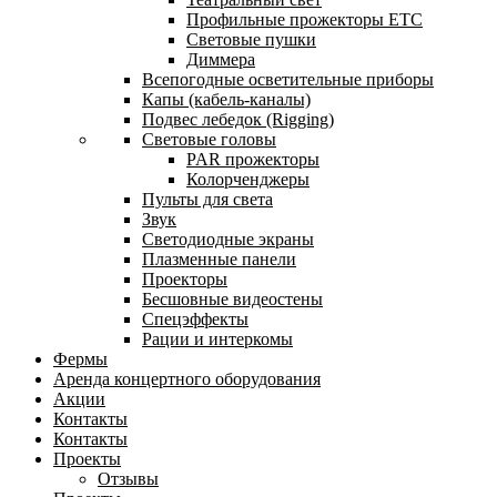
Профильные прожекторы ETC
Световые пушки
Диммера
Всепогодные осветительные приборы
Капы (кабель-каналы)
Подвес лебедок (Rigging)
Световые головы
PAR прожекторы
Колорченджеры
Пульты для света
Звук
Светодиодные экраны
Плазменные панели
Проекторы
Бесшовные видеостены
Спецэффекты
Рации и интеркомы
Фермы
Аренда концертного оборудования
Акции
Контакты
Контакты
Проекты
Отзывы