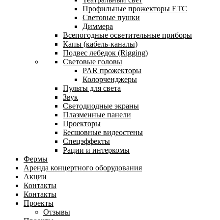
Профильные прожекторы ETC
Световые пушки
Диммера
Всепогодные осветительные приборы
Капы (кабель-каналы)
Подвес лебедок (Rigging)
Световые головы
PAR прожекторы
Колорченджеры
Пульты для света
Звук
Светодиодные экраны
Плазменные панели
Проекторы
Бесшовные видеостены
Спецэффекты
Рации и интеркомы
Фермы
Аренда концертного оборудования
Акции
Контакты
Контакты
Проекты
Отзывы