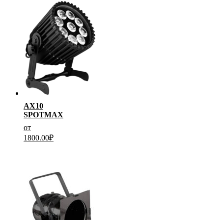
AX10
SPOTMAX
от
1800.00
₽