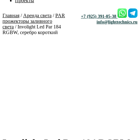
Проекты
Главная
/
Аренда света
/
PAR
+7 (925) 391-05-38
прожекторы заливного
info@lighttechnics.ru
света
/ Involight Led Par 184
RGBW, серебро короткий