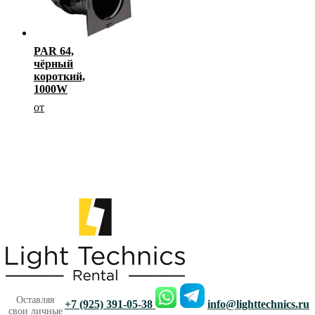
PAR 64,
чёрный
короткий,
1000W
от
Другорядное
Оставляя
+7 (925) 391-05-38
info@lighttechnics.ru
свои личные