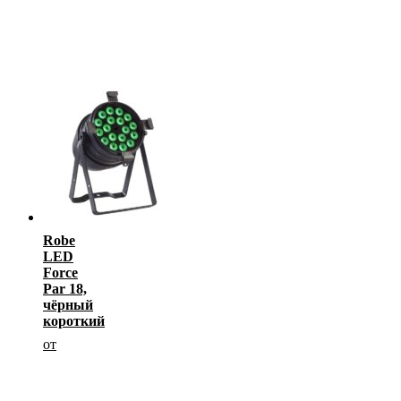
Robe
LED
Force
Par 18,
чёрный
короткий
от