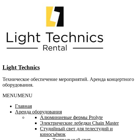
Перейти
к
содержанию
Light Technics
Техническое обеспечение мероприятий. Аренда концертного
оборудования.
MENU
MENU
Главная
Аренда оборудования
Алюминиевые фермы Prolyte
Электрические лебедки Chain Master
Студийный свет для телестудий и
киносъёмок
Театральный свет