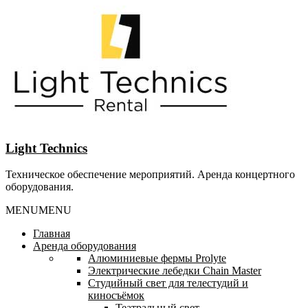
Перейти
к
содержанию
Light Technics
Техническое обеспечение мероприятий. Аренда концертного
оборудования.
MENU
MENU
Главная
Аренда оборудования
Алюминиевые фермы Prolyte
Электрические лебедки Chain Master
Студийный свет для телестудий и
киносъёмок
Театральный свет