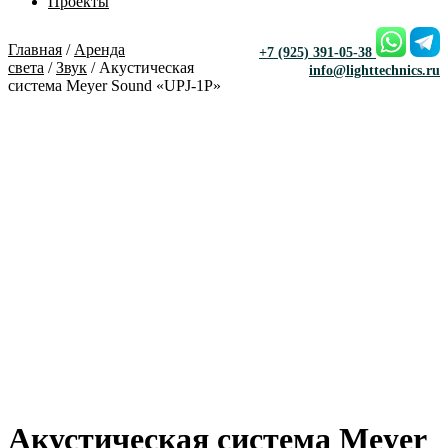
Проекты
Главная
/
Аренда
+7 (925) 391-05-38
света
/
Звук
/ Акустическая
info@lighttechnics.ru
система Meyer Sound «UPJ-1P»
Акустическая система Meyer