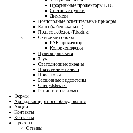
Профильные прожекторы ETC
Световые пушки
Диммера
Всепогодные осветительные приборы
Капы (кабель-каналы)
Подвес лебедок (Rigging)
Световые головы
PAR прожекторы
Колорченджеры
Пульты для света
Звук
Светодиодные экраны
Плазменные панели
Проекторы
Бесшовные видеостены
Спецэффекты
Рации и интеркомы
Фермы
Аренда концертного оборудования
Акции
Контакты
Контакты
Проекты
Отзывы