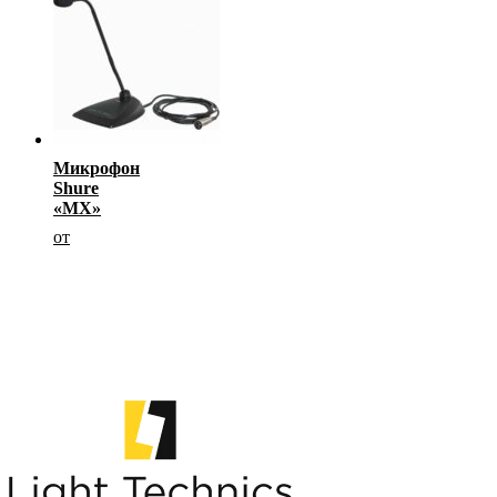
Микрофон
Shure
«MX»
от