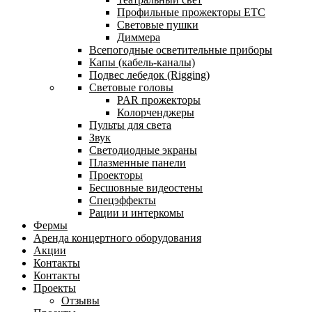
Профильные прожекторы ETC
Световые пушки
Диммера
Всепогодные осветительные приборы
Капы (кабель-каналы)
Подвес лебедок (Rigging)
Световые головы
PAR прожекторы
Колорченджеры
Пульты для света
Звук
Светодиодные экраны
Плазменные панели
Проекторы
Бесшовные видеостены
Спецэффекты
Рации и интеркомы
Фермы
Аренда концертного оборудования
Акции
Контакты
Контакты
Проекты
Отзывы