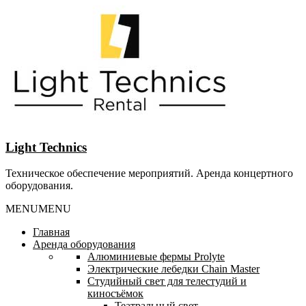
Перейти
к
содержанию
Light Technics
Техническое обеспечение мероприятий. Аренда концертного
оборудования.
MENU
MENU
Главная
Аренда оборудования
Алюминиевые фермы Prolyte
Электрические лебедки Chain Master
Студийный свет для телестудий и
киносъёмок
Театральный свет