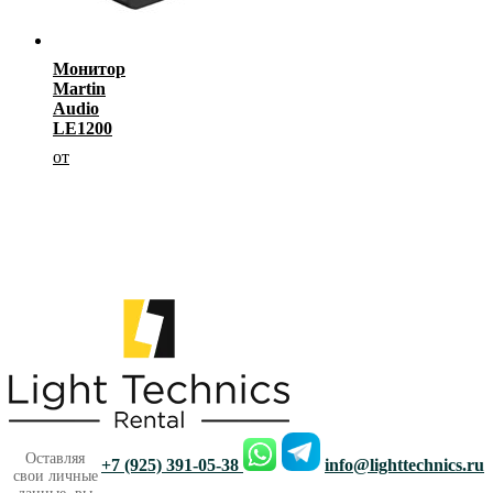
Монитор
Martin
Audio
LE1200
от
Другорядное
Оставляя
+7 (925) 391-05-38
info@lighttechnics.ru
свои личные
меню