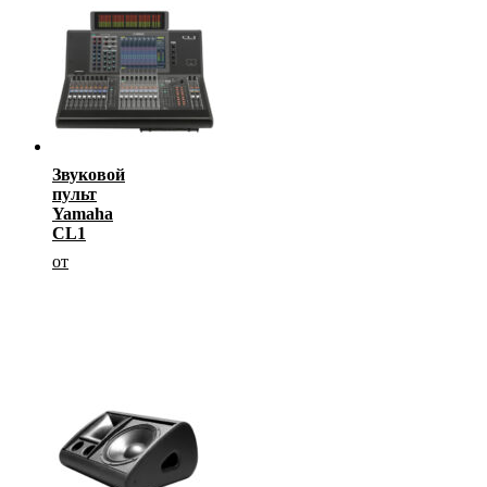
Звуковой
пульт
Yamaha
CL1
от