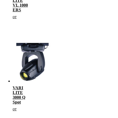
LITE
VL 1000
ERS
от
VARI
LITE
3000 Q
Spot
от