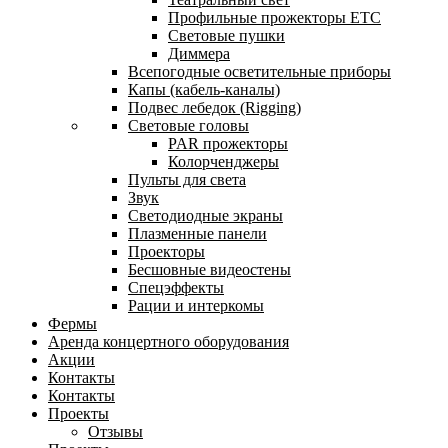
Профильные прожекторы ETC
Световые пушки
Диммера
Всепогодные осветительные приборы
Капы (кабель-каналы)
Подвес лебедок (Rigging)
Световые головы
PAR прожекторы
Колорченджеры
Пульты для света
Звук
Светодиодные экраны
Плазменные панели
Проекторы
Бесшовные видеостены
Спецэффекты
Рации и интеркомы
Фермы
Аренда концертного оборудования
Акции
Контакты
Контакты
Проекты
Отзывы