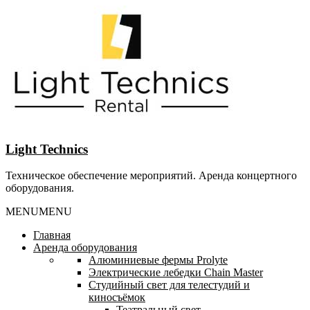
Перейти
к
содержанию
Light Technics
Техническое обеспечение мероприятий. Аренда концертного
оборудования.
MENU
MENU
Главная
Аренда оборудования
Алюминиевые фермы Prolyte
Электрические лебедки Chain Master
Студийный свет для телестудий и
киносъёмок
Театральный свет