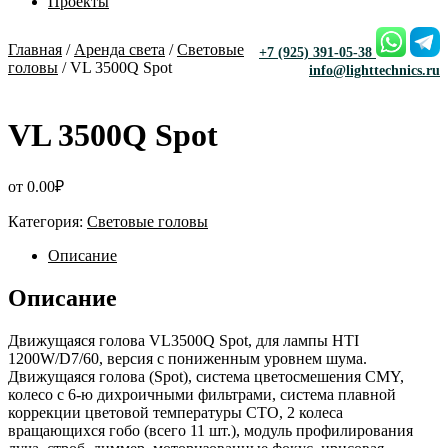
Проекты
Главная
/
Аренда света
/
Световые
+7 (925) 391-05-38
головы
/ VL 3500Q Spot
info@lighttechnics.ru
VL 3500Q Spot
от
0.00
₽
Категория:
Световые головы
Описание
Описание
Движущаяся голова VL3500Q Spot, для лампы HTI
1200W/D7/60, версия с пониженным уровнем шума.
Движущаяся голова (Spot), система цветосмешения CMY,
колесо с 6-ю дихроичными фильтрами, система плавной
коррекции цветовой температуры CTO, 2 колеса
вращающихся гобо (всего 11 шт.), модуль профилирования