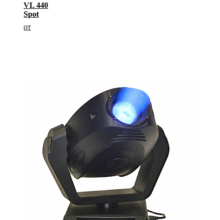
VL 440
Spot
от