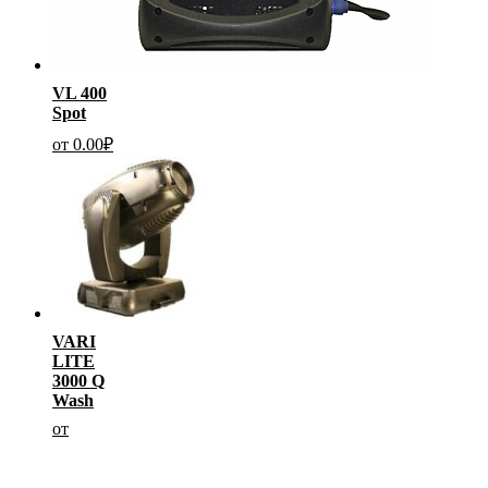
VL 400
Spot
от
0.00
₽
VARI
LITE
3000 Q
Wash
от