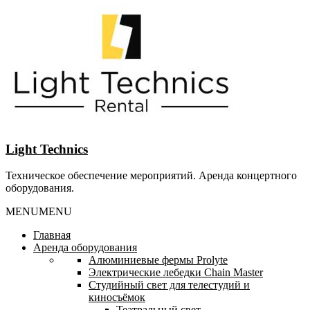
Перейти
к
содержанию
Light Technics
Техническое обеспечение мероприятий. Аренда концертного
оборудования.
MENU
MENU
Главная
Аренда оборудования
Алюминиевые фермы Prolyte
Электрические лебедки Chain Master
Студийный свет для телестудий и
киносъёмок
Театральный свет