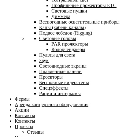
Профильные прожекторы ETC
Световые пушки
Диммера
Всепогодные осветительные приборы
Капы (кабель-каналы)
Подвес лебедок (Rigging)
Световые головы
PAR прожекторы
Колорченджеры
Пульты для света
Звук
Светодиодные экраны
Плазменные панели
Проекторы
Бесшовные видеостены
Спецэффекты
Рации и интеркомы
Фермы
Аренда концертного оборудования
Акции
Контакты
Контакты
Проекты
Отзывы