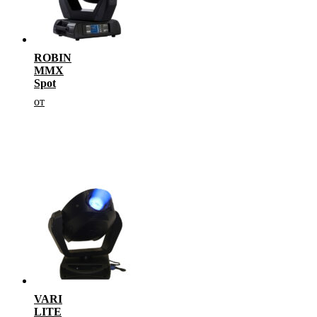
ROBIN
MMX
Spot
от
VARI
LITE