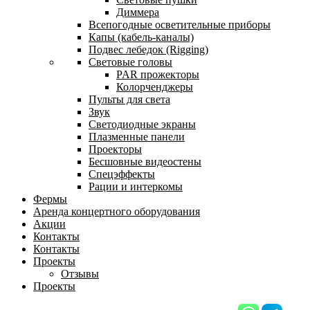
Диммера
Всепогодные осветительные приборы
Капы (кабель-каналы)
Подвес лебедок (Rigging)
Световые головы
PAR прожекторы
Колорченджеры
Пульты для света
Звук
Светодиодные экраны
Плазменные панели
Проекторы
Бесшовные видеостены
Спецэффекты
Рации и интеркомы
Фермы
Аренда концертного оборудования
Акции
Контакты
Контакты
Проекты
Отзывы
Проекты