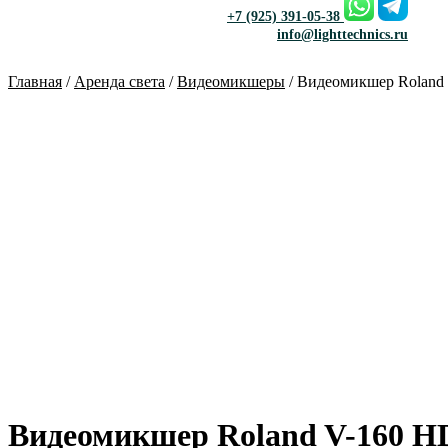
+7 (925) 391-05-38
info@lighttechnics.ru
Главная
/
Аренда света
/
Видеомикшеры
/ Видеомикшер Roland
Видеомикшер Roland V-160 H