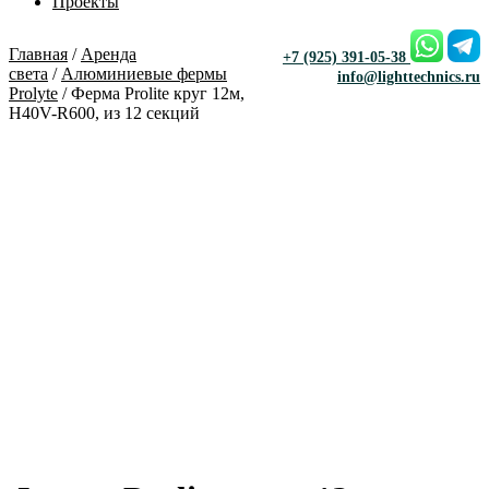
Проекты
Главная
/
Аренда
+7 (925) 391-05-38
света
/
Алюминиевые фермы
info@lighttechnics.ru
Prolyte
/ Ферма Prolite круг 12м,
H40V-R600, из 12 секций