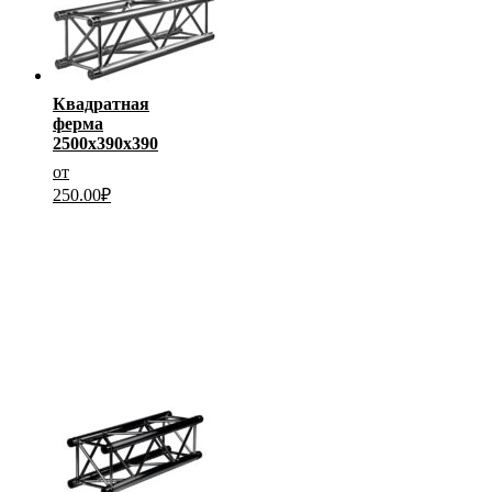
Квадратная
ферма
2500х390х390
от
250.00
₽