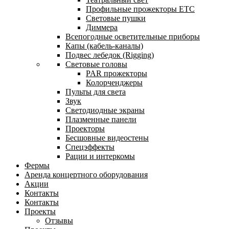
Профильные прожекторы ETC
Световые пушки
Диммера
Всепогодные осветительные приборы
Капы (кабель-каналы)
Подвес лебедок (Rigging)
Световые головы
PAR прожекторы
Колорченджеры
Пульты для света
Звук
Светодиодные экраны
Плазменные панели
Проекторы
Бесшовные видеостены
Спецэффекты
Рации и интеркомы
Фермы
Аренда концертного оборудования
Акции
Контакты
Контакты
Проекты
Отзывы