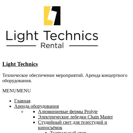
Перейти
к
содержанию
Light Technics
Техническое обеспечение мероприятий. Аренда концертного
оборудования.
MENU
MENU
Главная
Аренда оборудования
Алюминиевые фермы Prolyte
Электрические лебедки Chain Master
Студийный свет для телестудий и
киносъёмок
Театральный свет