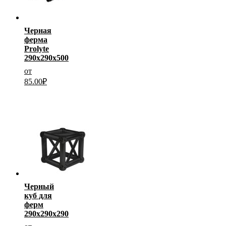
Черная
ферма
Prolyte
290x290x500
от
85.00
₽
Черный
куб для
ферм
290х290х290