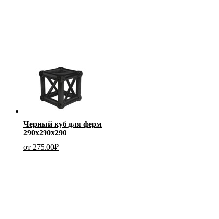
Черный куб для ферм
290х290х290
от
275.00
₽