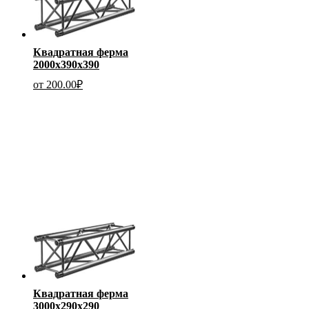
Квадратная ферма
2000х390х390
от
200.00
₽
Квадратная ферма
3000х290х290