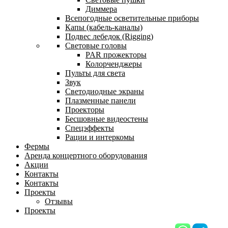
Диммера
Всепогодные осветительные приборы
Капы (кабель-каналы)
Подвес лебедок (Rigging)
Световые головы
PAR прожекторы
Колорченджеры
Пульты для света
Звук
Светодиодные экраны
Плазменные панели
Проекторы
Бесшовные видеостены
Спецэффекты
Рации и интеркомы
Фермы
Аренда концертного оборудования
Акции
Контакты
Контакты
Проекты
Отзывы
Проекты