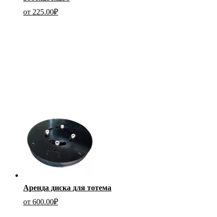
от
225.00
₽
Аренда диска для тотема
от
600.00
₽