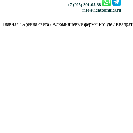
+7 (925) 391-05-38
info@lighttechnics.ru
Главная
/
Аренда света
/
Алюминиевые фермы Prolyte
/ Квадрат