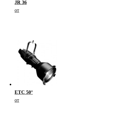
JR 36
от
ETC 50°
от