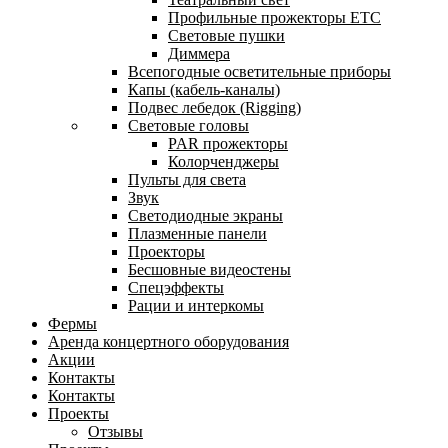
Профильные прожекторы ETC
Световые пушки
Диммера
Всепогодные осветительные приборы
Капы (кабель-каналы)
Подвес лебедок (Rigging)
Световые головы
PAR прожекторы
Колорченджеры
Пульты для света
Звук
Светодиодные экраны
Плазменные панели
Проекторы
Бесшовные видеостены
Спецэффекты
Рации и интеркомы
Фермы
Аренда концертного оборудования
Акции
Контакты
Контакты
Проекты
Отзывы