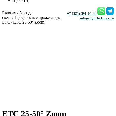
Проекты
Главная
/
Аренда
+7 (925) 391-05-38
света
/
Профильные прожекторы
info@lighttechnics.ru
ETC
/ ETC 25-50° Zoom
ETC 25-50° Zoom