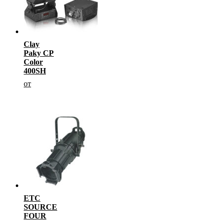
Clay
Paky CP
Color
400SH
от
ETC
SOURCE
FOUR