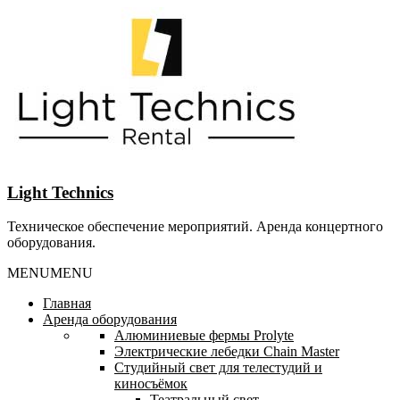
Перейти
к
содержанию
Light Technics
Техническое обеспечение мероприятий. Аренда концертного
оборудования.
MENU
MENU
Главная
Аренда оборудования
Алюминиевые фермы Prolyte
Электрические лебедки Chain Master
Студийный свет для телестудий и
киносъёмок
Театральный свет