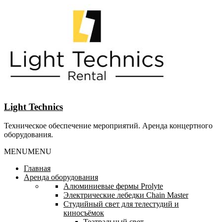
Перейти
к
содержанию
Light Technics
Техническое обеспечение мероприятий. Аренда концертного
оборудования.
MENU
MENU
Главная
Аренда оборудования
Алюминиевые фермы Prolyte
Электрические лебедки Chain Master
Студийный свет для телестудий и
киносъёмок
Театральный свет