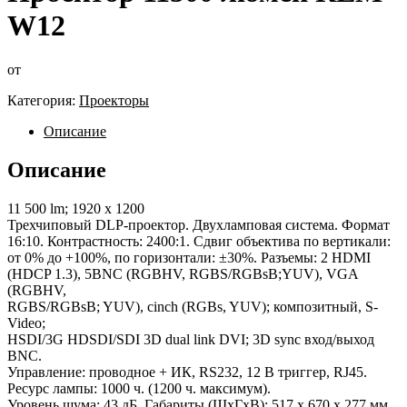
W12
от
Категория:
Проекторы
Описание
Описание
11 500 lm; 1920 x 1200
Трехчиповый DLP-проектор. Двухламповая система. Формат
16:10. Контрастность: 2400:1. Сдвиг объектива по вертикали:
от 0% до +100%, по горизонтали: ±30%. Разъемы: 2 HDMI
(HDCP 1.3), 5BNC (RGBHV, RGBS/RGBsB;YUV), VGA
(RGBHV,
RGBS/RGBsB; YUV), cinch (RGBs, YUV); композитный, S-
Video;
HSDI/3G HDSDI/SDI 3D dual link DVI; 3D sync вход/выход
BNC.
Управление: проводное + ИК, RS232, 12 В триггер, RJ45.
Ресурс лампы: 1000 ч. (1200 ч. максимум).
Уровень шума: 43 дБ. Габариты (ШxГxВ): 517 x 670 x 277 мм.