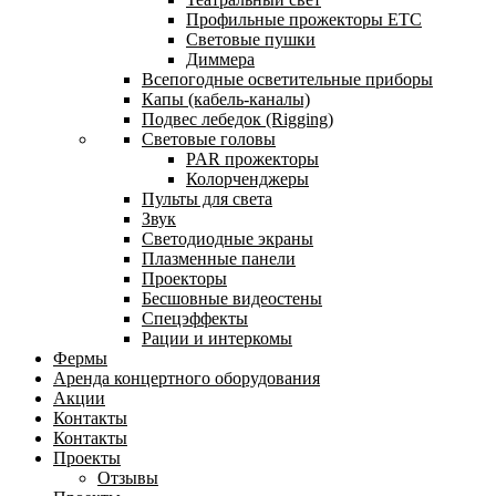
Профильные прожекторы ETC
Световые пушки
Диммера
Всепогодные осветительные приборы
Капы (кабель-каналы)
Подвес лебедок (Rigging)
Световые головы
PAR прожекторы
Колорченджеры
Пульты для света
Звук
Светодиодные экраны
Плазменные панели
Проекторы
Бесшовные видеостены
Спецэффекты
Рации и интеркомы
Фермы
Аренда концертного оборудования
Акции
Контакты
Контакты
Проекты
Отзывы